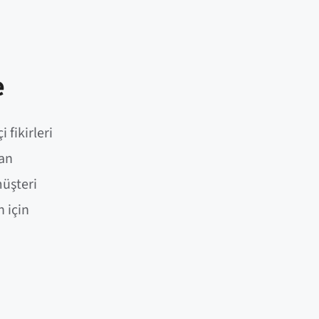
e
 fikirleri
man
müşteri
n için