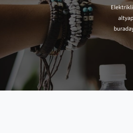
Elektrikl
altyap
buraday