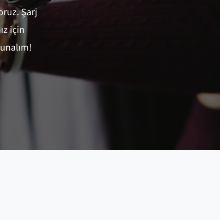
oruz. Şarj
ız için
sunalım!