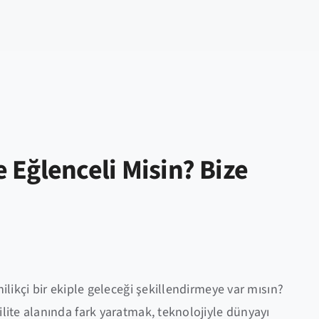
e Eğlenceli Misin? Bize
nilikçi bir ekiple geleceği şekillendirmeye var mısın?
ilite alanında fark yaratmak, teknolojiyle dünyayı