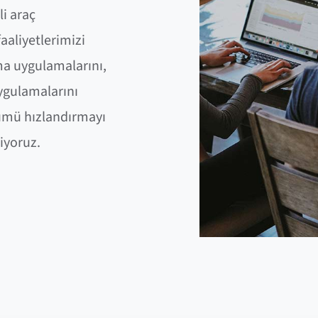
li araç
faaliyetlerimizi
ma uygulamalarını,
uygulamalarını
şümü hızlandırmayı
iyoruz.