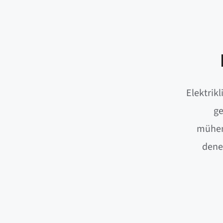
Elektrikl
ge
mühend
deney