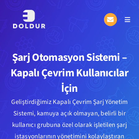
Skip
to
Toggl
content
Navig
Hakkımızda
Şarj Otomasyon Sistemi –
Hizmetler
Kapalı Çevrim Kullanıcılar
Plan & Ücretlendirme
İçin
Bilgi Merkezi
Geliştirdiğimiz Kapalı Çevrim Şarj Yönetim
eDol
Sistemi, kamuya açık olmayan, belirli bir
kullanıcı grubuna özel olarak işletilen şarj
istasyonlarının yönetimini kolaylaştıran