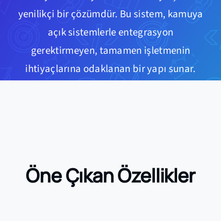
yenilikçi bir çözümdür. Bu sistem, kamuya
açık sistemlerle entegrasyon
gerektirmeyen, tamamen işletmenin
ihtiyaçlarına odaklanan bir yapı sunar.
Öne Çıkan Özellikler