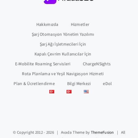
Hakkımızda
Hizmetler
Şarj Otomasyon Yönetim Yazılımı
Şarj Ağı İşletmecileri İçin
Kapalı Çevrim Kullanıcılar İçin
E-Mobilite Roaming Servisleri
ChargeNSights
Rota Planlama ve Yeşil Navigasyon Hizmeti
Plan & Ücretlendirme
Bilgi Merkezi
eDol
© Copyright 2012 -
2026 | Avada Theme by
ThemeFusion
| All